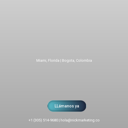
Miami, Florida | Bogota, Colombia
LLámanos ya
+1 (305) 514-9680
|
hola@nickmarketing.co