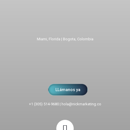
Miami, Florida | Bogota, Colombia
LLámanos ya
+1 (305) 514-9680
|
hola@nickmarketing.co