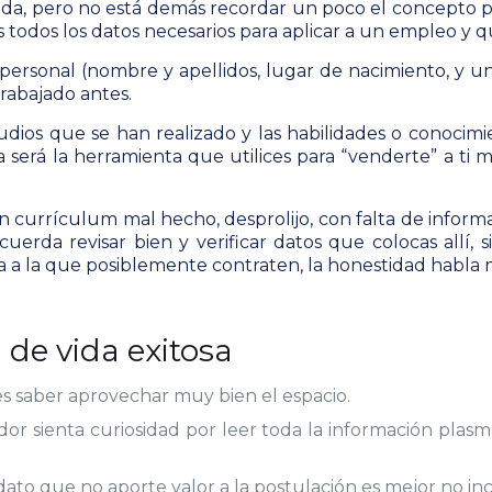
a, pero no está demás recordar un poco el concepto pa
s todos los datos necesarios para aplicar a un empleo y q
n personal (nombre y apellidos, lugar de nacimiento, y 
trabajado antes.
udios que se han realizado y las habilidades o conocim
a será la herramienta que utilices para “venderte” a t
un currículum mal hecho, desprolijo, con falta de informa
rda revisar bien y verificar datos que colocas allí, si
a a la que posiblemente contraten, la honestidad habla 
 de vida exitosa
s saber aprovechar muy bien el espacio.
dor sienta curiosidad por leer toda la información plasm
dato que no aporte valor a la postulación es mejor no in