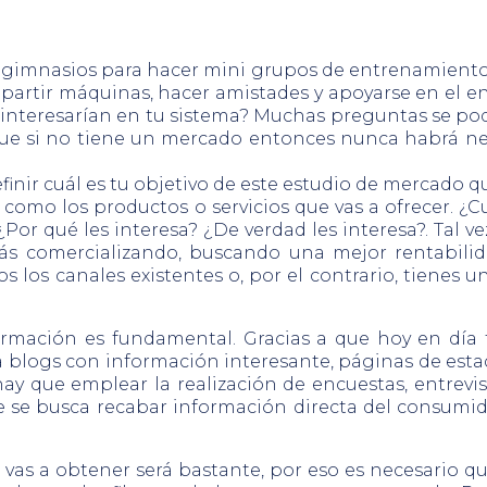
os gimnasios para hacer mini grupos de entrenamien
ompartir máquinas, hacer amistades y apoyarse en el 
interesarían en tu sistema? Muchas preguntas se podr
ue si no tiene un mercado entonces nunca habrá neg
inir cuál es tu objetivo de este estudio de mercado qu
así como los productos o servicios que vas a ofrecer. 
or qué les interesa? ¿De verdad les interesa?. Tal ve
tás comercializando, buscando una mejor rentabili
 los canales existentes o, por el contrario, tienes u
nformación es fundamental. Gracias a que hoy en día
blogs con información interesante, páginas de estadí
que emplear la realización de encuestas, entrevistas
que se busca recabar información directa del consumid
vas a obtener será bastante, por eso es necesario qu