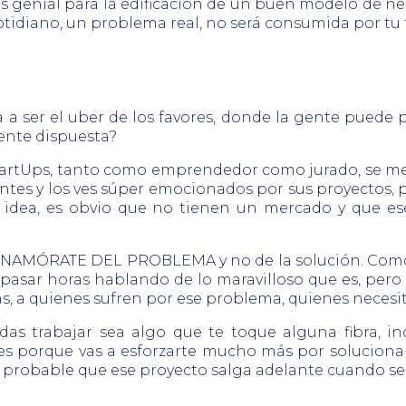
ás genial para la edificación de un buen modelo de ne
idiano, un problema real, no será consumida por tu ta
 a ser el uber de los favores, donde la gente puede 
ente dispuesta?
startUps, tanto como emprendedor como jurado, se me
ntes y los ves súper emocionados por sus proyectos, 
a idea, es obvio que no tienen un mercado y que e
, ENAMÓRATE DEL PROBLEMA y no de la solución. Com
pasar horas hablando de lo maravilloso que es, pero 
as, a quienes sufren por ese problema, quienes necesi
as trabajar sea algo que te toque alguna fibra, in
 porque vas a esforzarte mucho más por solucionar e
o probable que ese proyecto salga adelante cuando se