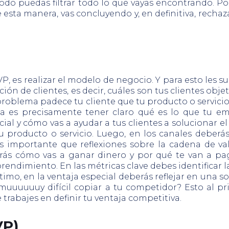
do puedas filtrar todo lo que vayas encontrando. Por
ta manera, vas concluyendo y, en definitiva, rechazar
P, es realizar el modelo de negocio. Y para esto les 
ón de clientes, es decir, cuáles son tus clientes obj
problema padece tu cliente que tu producto o servicio
ca es precisamente tener claro qué es lo que tu em
al y cómo vas a ayudar a tus clientes a solucionar el
 tu producto o servicio. Luego, en los canales deber
 es importante que reflexiones sobre la cadena de v
rás cómo vas a ganar dinero y por qué te van a paga
rendimiento. En las métricas clave debes identificar l
mo, en la ventaja especial deberás reflejar en una sol
uuuuuuy difícil copiar a tu competidor? Esto al prin
trabajes en definir tu ventaja competitiva.
VP)