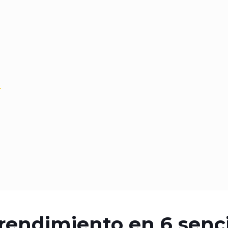
a
endimiento en 6 senci