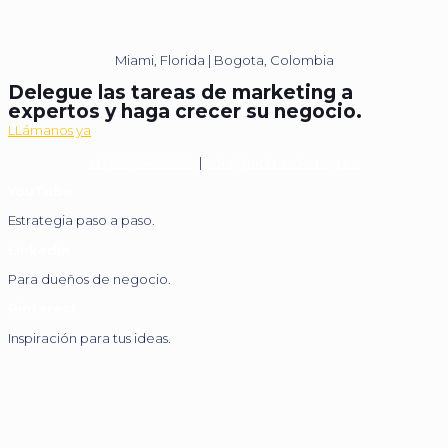
Miami, Florida | Bogota, Colombia
Delegue las tareas de marketing a
expertos y haga crecer su negocio.
LLámanos ya
+1 (305) 514-9680
|
hola@nickmarketing.co
YouTube
Estrategia paso a paso.
LinkedIn
Para dueños de negocio.
Pinterest
Inspiración para tus ideas.