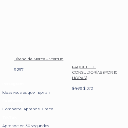
Diseño de Marca – StartUp
PAQUETE DE
$
297
CONSULTORÍAS (POR 10
HORAS)
Instagram
Original
Current
$
970
$
570
Ideas visuales que inspiran
price
price
was:
is:
Facebook
$ 970.
$ 570.
Comparte. Aprende. Crece.
TikTok
Aprende en 30 segundos.