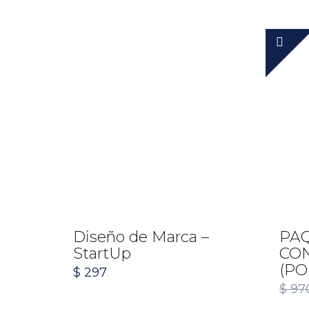
Diseño de Marca –
PA
StartUp
CO
(PO
$
297
$
97