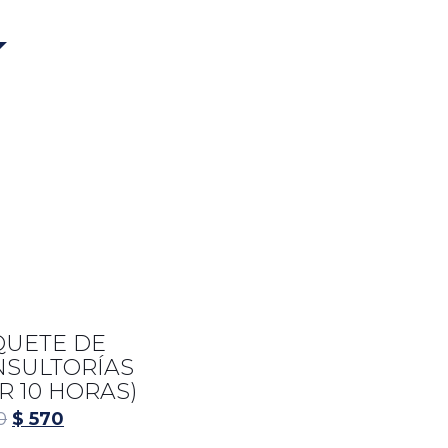
QUETE DE
NSULTORÍAS
R 10 HORAS)
0
$
570