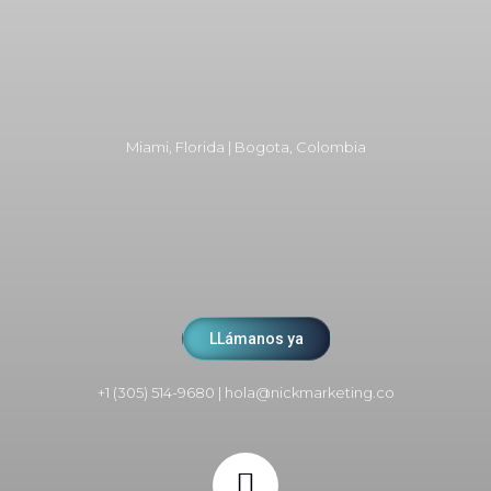
Miami, Florida | Bogota, Colombia
LLámanos ya
+1 (305) 514-9680
|
hola@nickmarketing.co