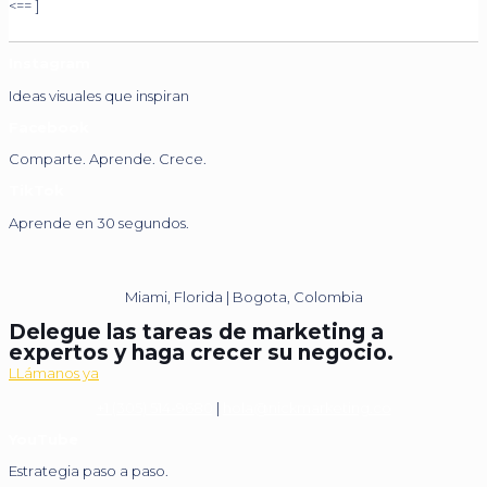
<== ]
Instagram
Ideas visuales que inspiran
Facebook
Comparte. Aprende. Crece.
TikTok
Aprende en 30 segundos.
Miami, Florida | Bogota, Colombia
Delegue las tareas de marketing a
expertos y haga crecer su negocio.
LLámanos ya
+1 (305) 514-9680
|
hola@nickmarketing.co
YouTube
Estrategia paso a paso.