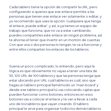
Cada tablero tiene la opción de compartir la URL, pero
configurando si quieres que ese enlace permite a las
personas que tienen ese enlace ver solamente o editar, y
yo recomiendo que uses la opción ’cualquiera que tenga
el enlace, puede editar’, y así, si ya tienes un equipo de
trabajo que funciona, que no va a estar cambiando,
puedes compartirles este enlace sin ningún problema, así
te ahorras el tener que invertir en un montón de cuentas.
Con que una o dos personas lo tengan, te va a funcionar y
entre ellos comparten los enlaces de los tableros.
Suena un poco complicado, lo entiendo, pero aquí la
lógica es que obviamente no vayas a tener una lista de
50, 100 URL de 100 tableros y que las personas tenga que
estar ubicando por URL cuál tableros es cuál, sino que
hagas un tablero principal llamémoslo un ‘main board’ y
desde ese tablero principal tú vas colocando cajitas que
pueden funcionar como botones, entonces en esos
botones vas a colocar el enlace y te van a llevar a cada
uno de los tableros que vayan creando. El tablero
principal te sirve para organizar todos los demás tableros