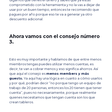
digamos que tienes el dinero y sabes que ya estás
comprometido con la herramienta y no la vas a dejar de
usar por un buen tiempo, entonces te recomiendo que
pagues por año porque eso te va a generar ya otro
descuento adicional.
Ahora vamos con el consejo número
3.
Esto es muy importante y hablamos de que
entre menos
miembros tengas puedes utilizar menos cuentas
, es
decir, te van a cobrar menos y eso significa ahorros.
Así
que aquí el consejo es
menos members y más
guests.
Ya aquí hay una lógica en cuanto a cómo usarlos
y por qué, podrían decir ‘’no porque tengo un equipo de
trabajo de 20 personas, entonces los 20 tienen que tener
cuenta’’, pues no necesariamente, porque realmente
quienes necesitamos que tengan cuenta son los que
crean tableros.