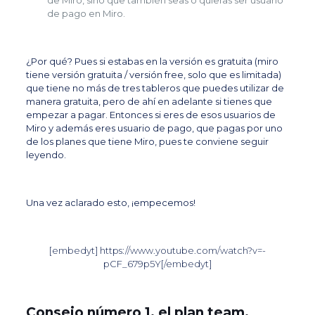
de Miro, sino que también seas o quieras ser usuario
de pago en Miro.
¿Por qué? Pues si estabas en la versión es gratuita (miro
tiene versión gratuita / versión free, solo que es limitada)
que tiene no más de tres tableros que puedes utilizar de
manera gratuita, pero de ahí en adelante si tienes que
empezar a pagar. Entonces si eres de esos usuarios de
Miro y además eres usuario de pago, que pagas por uno
de los planes que tiene Miro, pues te conviene seguir
leyendo.
Una vez aclarado esto, ¡empecemos!
[embedyt] https://www.youtube.com/watch?v=-
pCF_679p5Y[/embedyt]
Consejo número 1, el plan team.