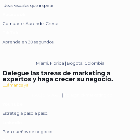
Ideas visuales que inspiran
Facebook
Comparte. Aprende. Crece.
TikTok
Aprende en 30 segundos.
Miami, Florida | Bogota, Colombia
Delegue las tareas de marketing a
expertos y haga crecer su negocio.
LLámanos ya
+1 (305) 514-9680
|
hola@nickmarketing.co
YouTube
Estrategia paso a paso.
LinkedIn
Para dueños de negocio.