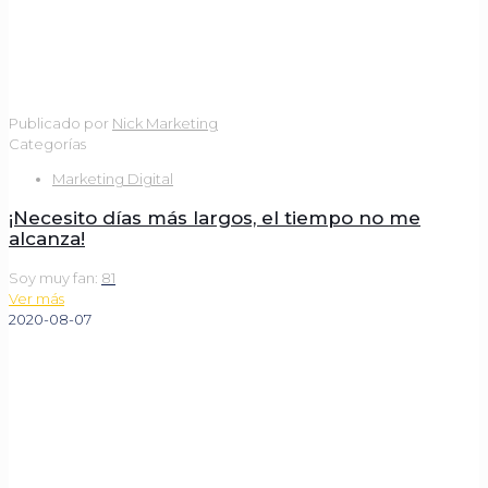
Publicado por
Nick Marketing
Categorías
Marketing Digital
¡Necesito días más largos, el tiempo no me
alcanza!
Soy muy fan:
81
Ver más
2020-08-07