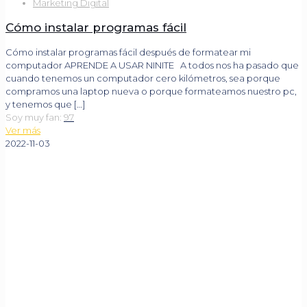
Marketing Digital
Cómo instalar programas fácil
Cómo instalar programas fácil después de formatear mi
computador APRENDE A USAR NINITE A todos nos ha pasado que
cuando tenemos un computador cero kilómetros, sea porque
compramos una laptop nueva o porque formateamos nuestro pc,
y tenemos que
[…]
Soy muy fan:
97
Ver más
2022-11-03