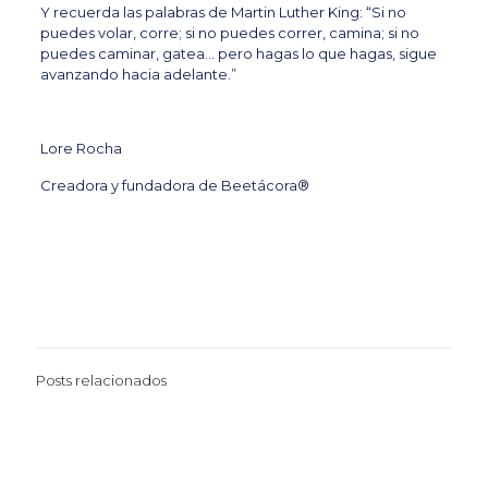
Y recuerda las palabras de Martin Luther King: “Si no
puedes volar, corre; si no puedes correr, camina; si no
puedes caminar, gatea… pero hagas lo que hagas, sigue
avanzando hacia adelante.”
Lore Rocha
Creadora y fundadora de Beetácora®
Posts relacionados