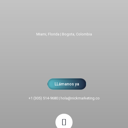
Miami, Florida | Bogota, Colombia
LLámanos ya
+1 (305) 514-9680
|
hola@nickmarketing.co