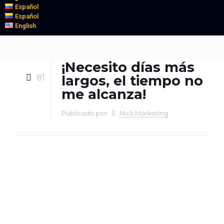
Español
Español
English
¡Necesito días más
81
largos, el tiempo no
me alcanza!
Publicado por
Nick Marketing