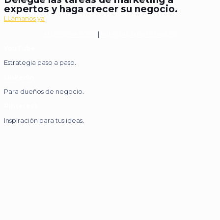
expertos y haga crecer su negocio.
LLámanos ya
+1 (305) 514-9680
|
hola@nickmarketing.co
YouTube
Estrategia paso a paso.
LinkedIn
Para dueños de negocio.
Pinterest
Inspiración para tus ideas.