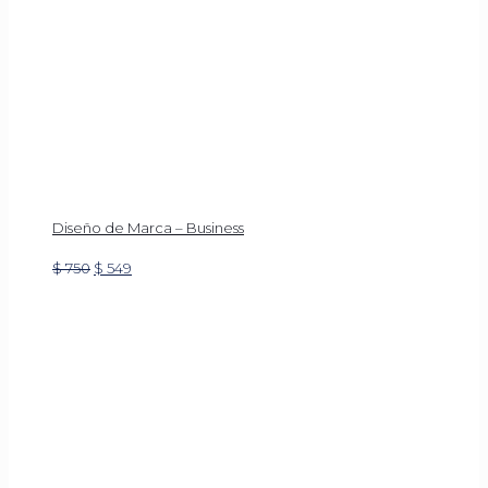
Diseño de Marca – Business
Original
Current
$
750
$
549
price
price
was:
is:
$ 750.
$ 549.