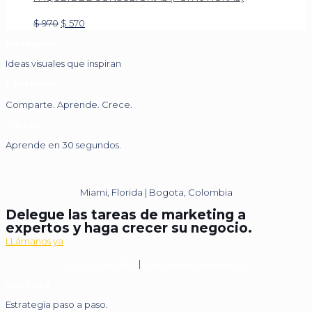
Original
Current
$
970
$
570
price
price
Instagram
was:
is:
$ 970.
$ 570.
Ideas visuales que inspiran
Facebook
Comparte. Aprende. Crece.
TikTok
Aprende en 30 segundos.
Miami, Florida | Bogota, Colombia
Delegue las tareas de marketing a
expertos y haga crecer su negocio.
LLámanos ya
+1 (305) 514-9680
|
hola@nickmarketing.co
YouTube
Estrategia paso a paso.