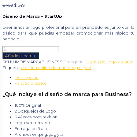
Original
Current
$
750
$
549
price
price
Diseño de Marca – StartUp
was:
is:
$ 750.
$ 549.
Diseñamos un logo profesional para emprendedores, junto con lo
básico para que puedas empezar promocionar más rápido tu
negocio.
Diseño
de
Añadir al carrito
Marca
SKU:
NMDISMARCABUSINESS
Categoría:
Diseño de Logo y Marca
-
Etiqueta:
asesoría online de marketing digital
Business
cantidad
Descripción
Valoraciones (0)
¿Qué incluye el diseño de marca para Business?
100% Original
2 Bosquejos de Logo
3 Ajustes post-revisión
Logo vectorizado
Entrega en 5 días
Archivos en .png, .jpg y .ai