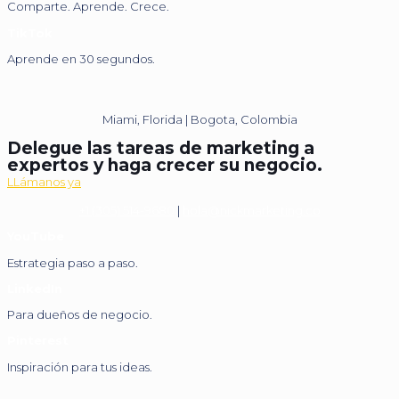
Comparte. Aprende. Crece.
TikTok
Aprende en 30 segundos.
Miami, Florida | Bogota, Colombia
Delegue las tareas de marketing a
expertos y haga crecer su negocio.
LLámanos ya
+1 (305) 514-9680
|
hola@nickmarketing.co
YouTube
Estrategia paso a paso.
LinkedIn
Para dueños de negocio.
Pinterest
Inspiración para tus ideas.