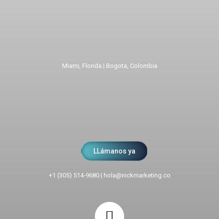
Miami, Florida | Bogota, Colombia
LLámanos ya
+1 (305) 514-9680
|
hola@nickmarketing.co