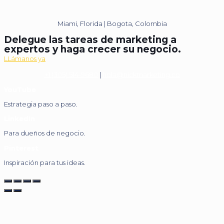
Miami, Florida | Bogota, Colombia
Delegue las tareas de marketing a
expertos y haga crecer su negocio.
LLámanos ya
+1 (305) 514-9680
|
hola@nickmarketing.co
YouTube
Estrategia paso a paso.
LinkedIn
Para dueños de negocio.
Pinterest
Inspiración para tus ideas.