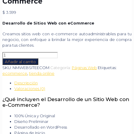
Commerce
$
3.599
Desarrollo de Sitios Web con eCommerce
Creamos sitios web con e-commerce autoadministrables para tu
negocio, con enfoque a brindar la mejor experiencia de compra
para tus clientes.
Desarrollo
de
Añadir al carrito
Sitio
SKU:
NMWEBSITEECOM
Categoría:
Páginas Web
Etiquetas:
Web
ecommerce
,
tienda online
con
e-
Descripción
Commerce
Valoraciones (0)
cantidad
¿Qué incluyen el Desarrollo de un Sitio Web con
e-Commerce?
100% Única y Original
Diseño Preliminar
Desarrollado en WordPress
Página de Inicio