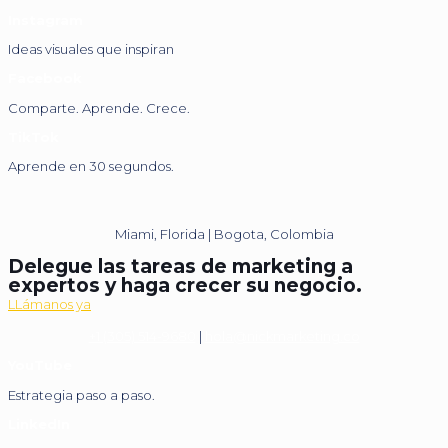
Instagram
Ideas visuales que inspiran
Facebook
Comparte. Aprende. Crece.
TikTok
Aprende en 30 segundos.
Miami, Florida | Bogota, Colombia
Delegue las tareas de marketing a
expertos y haga crecer su negocio.
LLámanos ya
+1 (305) 514-9680
|
hola@nickmarketing.co
YouTube
Estrategia paso a paso.
LinkedIn