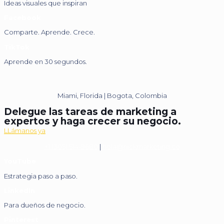
Ideas visuales que inspiran
Facebook
Comparte. Aprende. Crece.
TikTok
Aprende en 30 segundos.
Miami, Florida | Bogota, Colombia
Delegue las tareas de marketing a
expertos y haga crecer su negocio.
LLámanos ya
+1 (305) 514-9680
|
hola@nickmarketing.co
YouTube
Estrategia paso a paso.
LinkedIn
Para dueños de negocio.
Pinterest